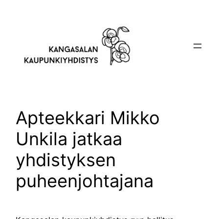
Siirry
sisältöön
Apteekkari Mikko
Unkila jatkaa
yhdistyksen
puheenjohtajana