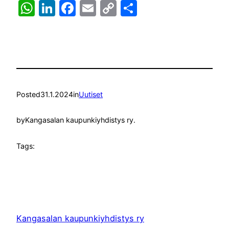
WhatsApp
LinkedIn
Facebook
Email
Copy
Share
Link
Posted
31.1.2024
in
Uutiset
by
Kangasalan kaupunkiyhdistys ry.
Tags:
Kangasalan kaupunkiyhdistys ry