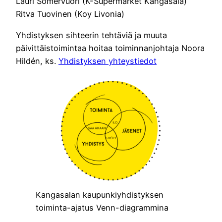
Lauri Somervuori (K-Supermarket Kangasala)
Ritva Tuovinen (Koy Livonia)
Yhdistyksen sihteerin tehtäviä ja muuta
päivittäistoimintaa hoitaa toiminnanjohtaja Noora
Hildén, ks.
Yhdistyksen yhteystiedot
Kangasalan kaupunkiyhdistyksen
toiminta-ajatus Venn-diagrammina