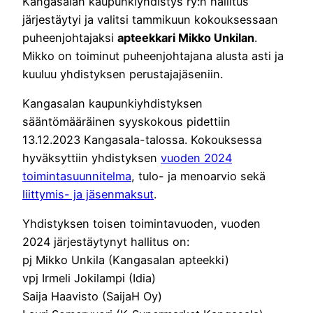
Kangasalan kaupunkiyhdistys ry:n hallitus
järjestäytyi ja valitsi tammikuun kokouksessaan
puheenjohtajaksi
apteekkari Mikko Unkilan
.
Mikko on toiminut puheenjohtajana alusta asti ja
kuuluu yhdistyksen perustajajäseniin.
Kangasalan kaupunkiyhdistyksen
sääntömääräinen syyskokous pidettiin
13.12.2023 Kangasala-talossa. Kokouksessa
hyväksyttiin yhdistyksen
vuoden 2024
toimintasuunnitelma
, tulo- ja menoarvio sekä
liittymis- ja jäsenmaksut
.
Yhdistyksen toisen toimintavuoden, vuoden
2024 järjestäytynyt hallitus on:
pj Mikko Unkila (Kangasalan apteekki)
vpj Irmeli Jokilampi (Idia)
Saija Haavisto (SaijaH Oy)