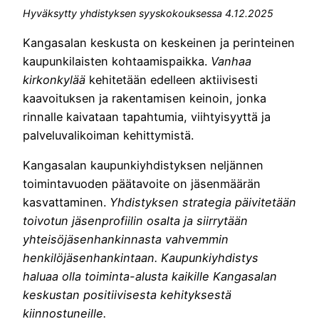
Hyväksytty yhdistyksen syyskokouksessa 4.12.2025
Kangasalan keskusta on keskeinen ja perinteinen
kaupunkilaisten kohtaamispaikka.
Vanhaa
kirkonkylää
kehitetään edelleen aktiivisesti
kaavoituksen ja rakentamisen keinoin, jonka
rinnalle kaivataan tapahtumia, viihtyisyyttä ja
palveluvalikoiman kehittymistä.
Kangasalan kaupunkiyhdistyksen neljännen
toimintavuoden päätavoite on jäsenmäärän
kasvattaminen.
Yhdistyksen strategia päivitetään
toivotun jäsenprofiilin osalta ja siirrytään
yhteisöjäsenhankinnasta vahvemmin
henkilöjäsenhankintaan. Kaupunkiyhdistys
haluaa olla toiminta-alusta kaikille Kangasalan
keskustan positiivisesta kehityksestä
kiinnostuneille.