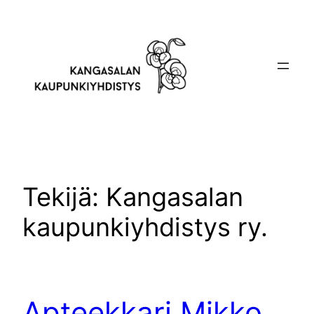
Siirry
sisältöön
Tekijä:
Kangasalan
kaupunkiyhdistys ry.
Apteekkari Mikko