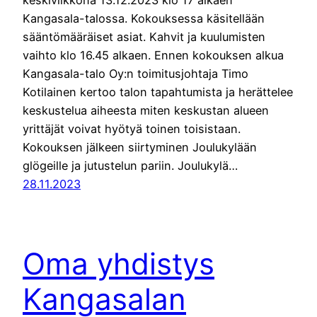
keskiviikkona 13.12.2023 klo 17 alkaen
Kangasala-talossa. Kokouksessa käsitellään
sääntömääräiset asiat. Kahvit ja kuulumisten
vaihto klo 16.45 alkaen. Ennen kokouksen alkua
Kangasala-talo Oy:n toimitusjohtaja Timo
Kotilainen kertoo talon tapahtumista ja herättelee
keskustelua aiheesta miten keskustan alueen
yrittäjät voivat hyötyä toinen toisistaan.
Kokouksen jälkeen siirtyminen Joulukylään
glögeille ja jutustelun pariin. Joulukylä…
28.11.2023
Oma yhdistys
Kangasalan