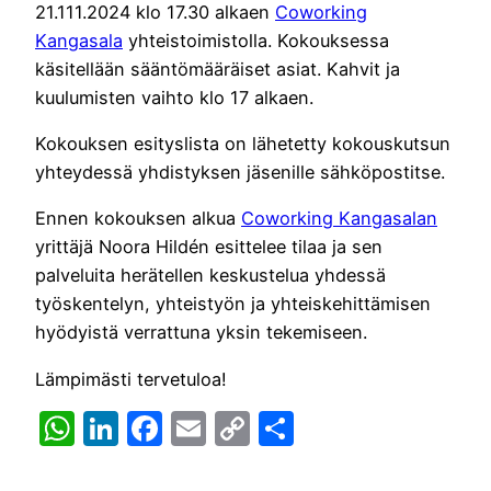
21.111.2024 klo 17.30 alkaen
Coworking
Kangasala
yhteistoimistolla. Kokouksessa
käsitellään sääntömääräiset asiat. Kahvit ja
kuulumisten vaihto klo 17 alkaen.
Kokouksen esityslista on lähetetty kokouskutsun
yhteydessä yhdistyksen jäsenille sähköpostitse.
Ennen kokouksen alkua
Coworking Kangasalan
yrittäjä Noora Hildén esittelee tilaa ja sen
palveluita herätellen keskustelua yhdessä
työskentelyn, yhteistyön ja yhteiskehittämisen
hyödyistä verrattuna yksin tekemiseen.
Lämpimästi tervetuloa!
WhatsApp
LinkedIn
Facebook
Email
Copy
Share
Link