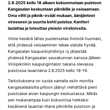
2.8.2025 kello 18 alkaen kokoonnutaan puistoon
Kangasalan keskustaan piknikille ja veisaamaan.
Oma viltti ja piknik-eväät mukaan, äänijänteet
vireeseen ja suunta kohti puistoa. Kanttori
laulattaa ja toteuttaa yleisön virsitoiveita.
Viime kesänä lähes puolensataa ihmistä huomasi,
että yhdessä veisaaminen tekee sielulle hyvää.
Kangasalan kaupunkiyhdistys ry järjestää
yhdessä Kangasalan seurakunnan kanssa jälleen
Virsipiknikin kaupungintalon takana olevassa
puistossa lauantaina 2.8.2025 kello 18–19.
Tarkoituksena on tuoda samalla esiin monilta
kangasalalaisilta piiloon jäänyt viehättävä pieni
puistoalue aivan kaupungin keskustassa. Mikäs
sen mukavampaa kuin kokoontua hetkeksi
kesäisenä lauantai-iltana piknikille puistoon ja