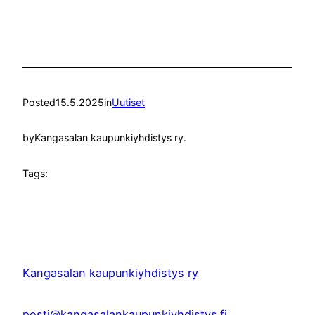
Link
Posted
15.5.2025
in
Uutiset
by
Kangasalan kaupunkiyhdistys ry.
Tags:
Kangasalan kaupunkiyhdistys ry
posti@kangasalankaupunkiyhdistys.fi