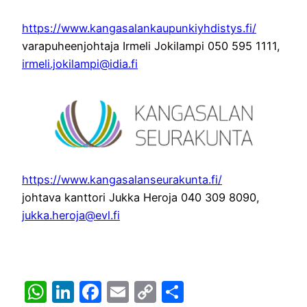
https://www.kangasalankaupunkiyhdistys.fi/
varapuheenjohtaja Irmeli Jokilampi 050 595 1111,
irmeli.jokilampi@idia.fi
https://www.kangasalanseurakunta.fi/
johtava kanttori Jukka Heroja 040 309 8090,
jukka.heroja@evl.fi
WhatsApp
LinkedIn
Facebook
Email
Copy
Share